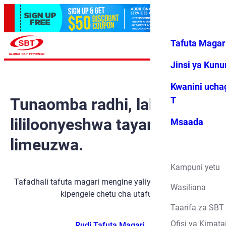
Tafuta Magar
Ingia
Vipendwa
Menyu
changu
Jinsi ya Kun
Kwanini ucha
Tunaomba radhi, lakini gari
T
lililoonyeshwa tayari
Msaada
limeuzwa.
Kampuni yetu
Tafadhali tafuta magari mengine yaliyopo kwa kutumia
Wasiliana
kipengele chetu cha utafutaji.
Taarifa za SBT
Ofisi ya Kimata
Rudi Tafuta Magari