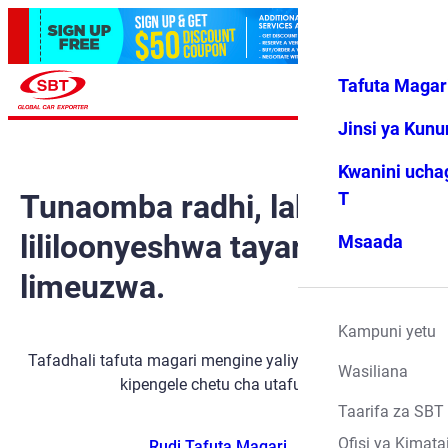
Tafuta Magar
Ingia
Vipendwa
Menyu
changu
Jinsi ya Kun
Kwanini ucha
Tunaomba radhi, lakini gari
T
lililoonyeshwa tayari
Msaada
limeuzwa.
Kampuni yetu
Tafadhali tafuta magari mengine yaliyopo kwa kutumia
Wasiliana
kipengele chetu cha utafutaji.
Taarifa za SBT
Ofisi ya Kimata
Rudi Tafuta Magari