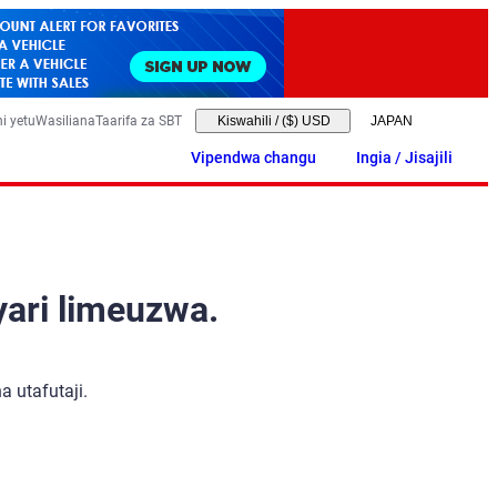
i yetu
Wasiliana
Taarifa za SBT
Kiswahili
/
($) USD
Vipendwa changu
Ingia / Jisajili
yari limeuzwa.
 utafutaji.