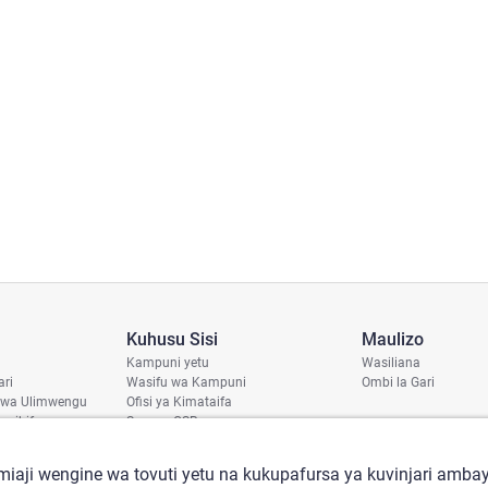
Kuhusu Sisi
Maulizo
Kampuni yetu
Wasiliana
ari
Wasifu wa Kampuni
Ombi la Gari
 wa Ulimwengu
Ofisi ya Kimataifa
haribifu
Sera ya CSR
aji
iaji wengine wa tovuti yetu na kukupafursa ya kuvinjari ambay