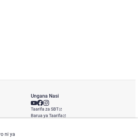
Ungana Nasi
Taarifa za SBT
Barua ya Taarifa
Ofisi ya Kimataifa
o ni ya