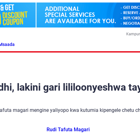
Kampun
Msaada
i, lakini gari lililoonyeshwa ta
tafuta magari mengine yaliyopo kwa kutumia kipengele chetu cha
Rudi Tafuta Magari