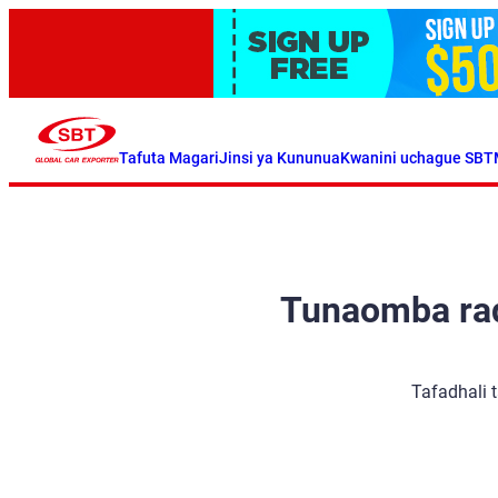
Tafuta Magari
Jinsi ya Kununua
Kwanini uchague SBT
Tunaomba radh
Tafadhali 