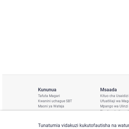
Kununua
Msaada
Tafuta Magari
Kituo cha Usaidizi
Kwanini uchague SBT
Ufuatiliaji wa Mag
Maoni ya Wateja
Mpango wa Ulinzi
Ripoti ya hali ya u
Ratiba ya Usafirish
Angalia Chassis
Tunatumia vidakuzi kukutofautisha na watum