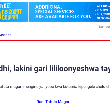
Kampun
Msaada
i, lakini gari lililoonyeshwa ta
tafuta magari mengine yaliyopo kwa kutumia kipengele chetu cha
Rudi Tafuta Magari