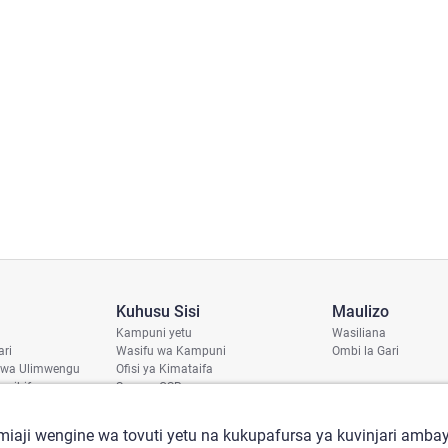
Kuhusu Sisi
Maulizo
Kampuni yetu
Wasiliana
ari
Wasifu wa Kampuni
Ombi la Gari
 wa Ulimwengu
Ofisi ya Kimataifa
haribifu
Sera ya CSR
aji
iaji wengine wa tovuti yetu na kukupafursa ya kuvinjari ambay