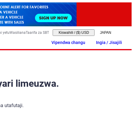
i yetu
Wasiliana
Taarifa za SBT
Kiswahili
/
($) USD
Vipendwa changu
Ingia / Jisajili
yari limeuzwa.
 utafutaji.