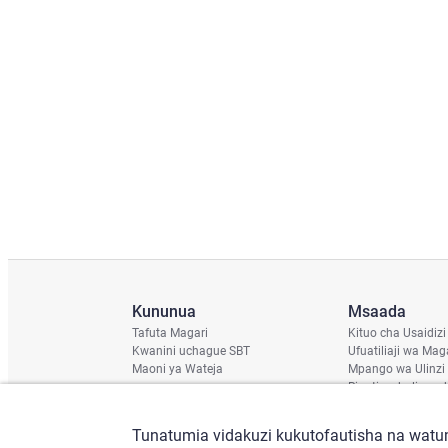
Kununua
Msaada
Tafuta Magari
Kituo cha Usaidizi
Kwanini uchague SBT
Ufuatiliaji wa Mag
Maoni ya Wateja
Mpango wa Ulinzi
Ripoti ya hali ya u
Ratiba ya Usafirish
Angalia Chassis
Tunatumia vidakuzi kukutofautisha na watum