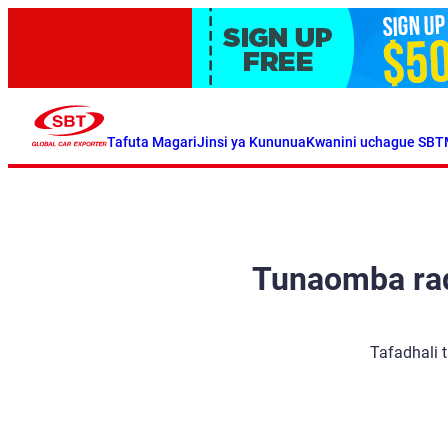
Tafuta Magari
Jinsi ya Kununua
Kwanini uchague SBT
Tunaomba radh
Tafadhali 