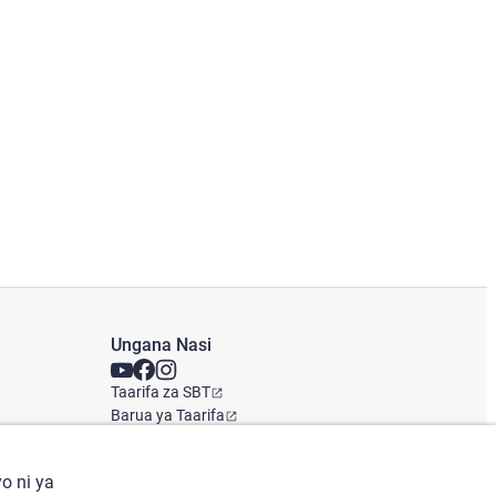
Ungana Nasi
Taarifa za SBT
Barua ya Taarifa
Ofisi ya Kimataifa
o ni ya