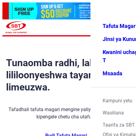
Tafuta Magar
Ingia
Vipendwa
Menyu
changu
Jinsi ya Kun
Kwanini ucha
Tunaomba radhi, lakini gari
T
lililoonyeshwa tayari
Msaada
limeuzwa.
Kampuni yetu
Tafadhali tafuta magari mengine yaliyopo kwa kutumia
Wasiliana
kipengele chetu cha utafutaji.
Taarifa za SBT
Ofisi ya Kimata
Rudi Tafuta Magari