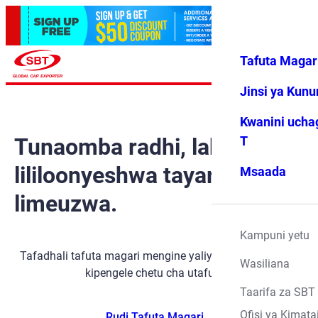
Tafuta Magar
Ingia
Vipendwa
Menyu
changu
Jinsi ya Kun
Kwanini ucha
Tunaomba radhi, lakini gari
T
lililoonyeshwa tayari
Msaada
limeuzwa.
Kampuni yetu
Tafadhali tafuta magari mengine yaliyopo kwa kutumia
Wasiliana
kipengele chetu cha utafutaji.
Taarifa za SBT
Ofisi ya Kimata
Rudi Tafuta Magari