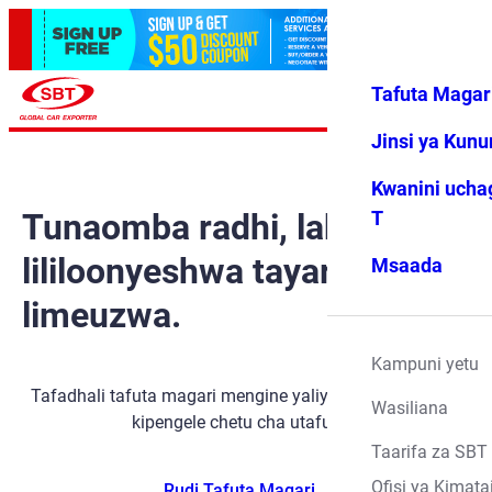
Tafuta Magar
Ingia
Vipendwa
Menyu
changu
Jinsi ya Kun
Kwanini ucha
Tunaomba radhi, lakini gari
T
lililoonyeshwa tayari
Msaada
limeuzwa.
Kampuni yetu
Tafadhali tafuta magari mengine yaliyopo kwa kutumia
Wasiliana
kipengele chetu cha utafutaji.
Taarifa za SBT
Ofisi ya Kimata
Rudi Tafuta Magari