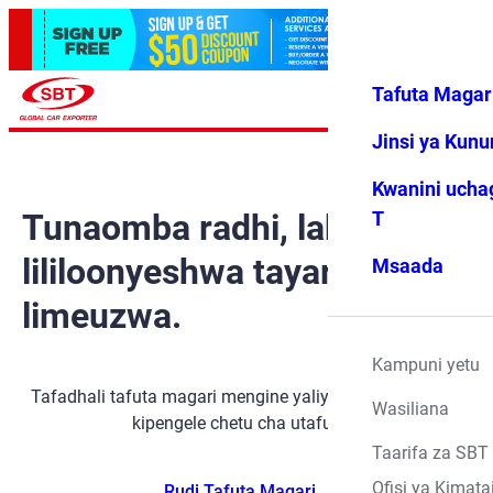
Tafuta Magar
Ingia
Vipendwa
Menyu
changu
Jinsi ya Kun
Kwanini ucha
Tunaomba radhi, lakini gari
T
lililoonyeshwa tayari
Msaada
limeuzwa.
Kampuni yetu
Tafadhali tafuta magari mengine yaliyopo kwa kutumia
Wasiliana
kipengele chetu cha utafutaji.
Taarifa za SBT
Ofisi ya Kimata
Rudi Tafuta Magari