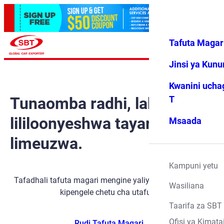
Tafuta Magar
Ingia
Vipendwa
Menyu
changu
Jinsi ya Kun
Kwanini ucha
Tunaomba radhi, lakini gari
T
lililoonyeshwa tayari
Msaada
limeuzwa.
Kampuni yetu
Tafadhali tafuta magari mengine yaliyopo kwa kutumia
Wasiliana
kipengele chetu cha utafutaji.
Taarifa za SBT
Ofisi ya Kimata
Rudi Tafuta Magari