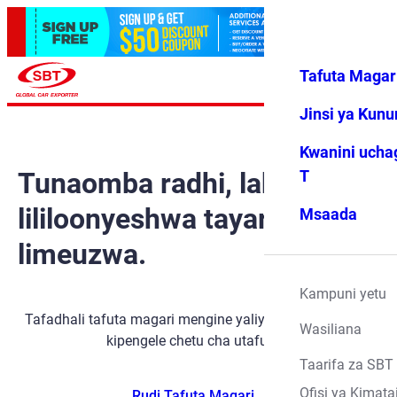
Tafuta Magar
Ingia
Vipendwa
Menyu
changu
Jinsi ya Kun
Kwanini ucha
Tunaomba radhi, lakini gari
T
lililoonyeshwa tayari
Msaada
limeuzwa.
Kampuni yetu
Tafadhali tafuta magari mengine yaliyopo kwa kutumia
Wasiliana
kipengele chetu cha utafutaji.
Taarifa za SBT
Ofisi ya Kimata
Rudi Tafuta Magari