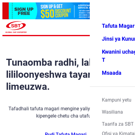
Tafuta Magar
Ingia
Vipendwa
Menyu
changu
Jinsi ya Kun
Kwanini ucha
Tunaomba radhi, lakini gari
T
lililoonyeshwa tayari
Msaada
limeuzwa.
Kampuni yetu
Tafadhali tafuta magari mengine yaliyopo kwa kutumia
Wasiliana
kipengele chetu cha utafutaji.
Taarifa za SBT
Ofisi ya Kimata
Rudi Tafuta Magari