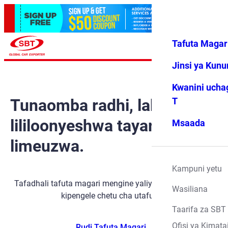
Tafuta Magar
Ingia
Vipendwa
Menyu
changu
Jinsi ya Kun
Kwanini ucha
Tunaomba radhi, lakini gari
T
lililoonyeshwa tayari
Msaada
limeuzwa.
Kampuni yetu
Tafadhali tafuta magari mengine yaliyopo kwa kutumia
Wasiliana
kipengele chetu cha utafutaji.
Taarifa za SBT
Ofisi ya Kimata
Rudi Tafuta Magari