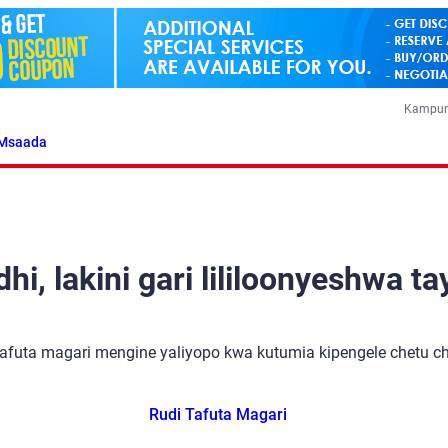
Kampun
Msaada
i, lakini gari lililoonyeshwa ta
tafuta magari mengine yaliyopo kwa kutumia kipengele chetu cha
Rudi Tafuta Magari