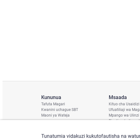
Kununua
Msaada
Tafuta Magari
Kituo cha Usaidizi
Kwanini uchague SBT
Ufuatiliaji wa Mag
Maoni ya Wateja
Mpango wa Ulinzi
Ripoti ya hali ya u
Ratiba ya Usafirish
Angalia Chassis
Tunatumia vidakuzi kukutofautisha na watum