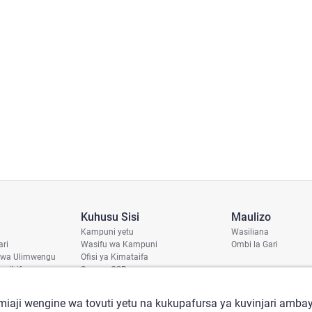
Kuhusu Sisi
Maulizo
Kampuni yetu
Wasiliana
ari
Wasifu wa Kampuni
Ombi la Gari
 wa Ulimwengu
Ofisi ya Kimataifa
haribifu
Sera ya CSR
aji
iaji wengine wa tovuti yetu na kukupafursa ya kuvinjari ambay