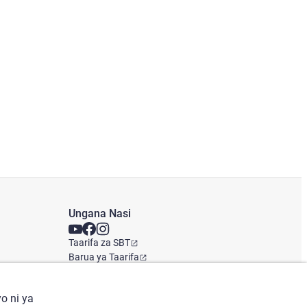
Ungana Nasi
Taarifa za SBT
Barua ya Taarifa
Ofisi ya Kimataifa
o ni ya