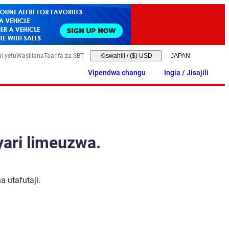
i yetu
Wasiliana
Taarifa za SBT
Kiswahili
/
($) USD
Vipendwa changu
Ingia / Jisajili
yari limeuzwa.
 utafutaji.