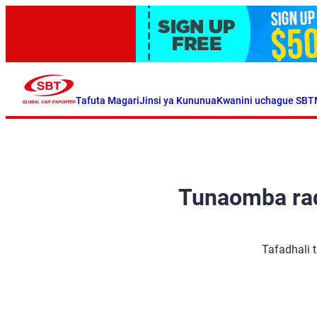
Tafuta Magari
Jinsi ya Kununua
Kwanini uchague SBT
Tunaomba radh
Tafadhali 