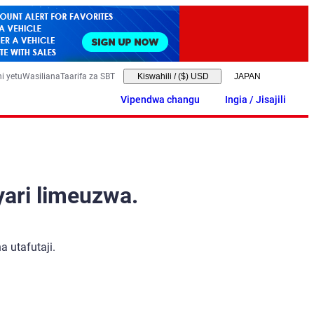
i yetu
Wasiliana
Taarifa za SBT
Kiswahili
/
($) USD
Vipendwa changu
Ingia / Jisajili
yari limeuzwa.
 utafutaji.