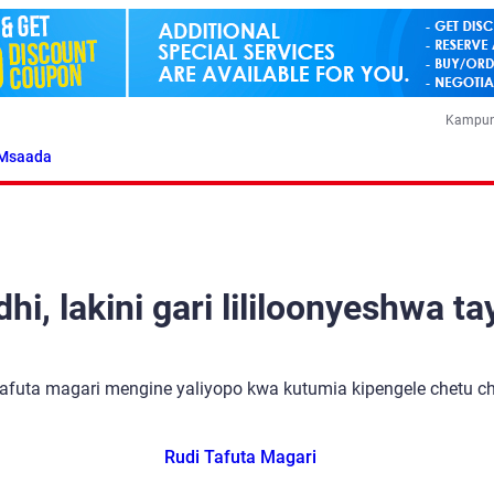
Kampun
Msaada
i, lakini gari lililoonyeshwa ta
tafuta magari mengine yaliyopo kwa kutumia kipengele chetu cha
Rudi Tafuta Magari