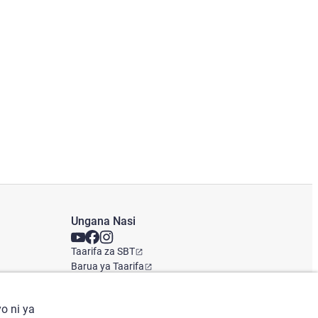
Ungana Nasi
Taarifa za SBT
Barua ya Taarifa
Ofisi ya Kimataifa
o ni ya