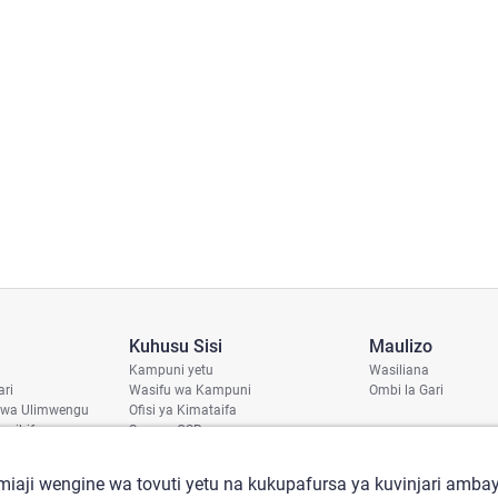
Kuhusu Sisi
Maulizo
Kampuni yetu
Wasiliana
ari
Wasifu wa Kampuni
Ombi la Gari
 wa Ulimwengu
Ofisi ya Kimataifa
haribifu
Sera ya CSR
aji
iaji wengine wa tovuti yetu na kukupafursa ya kuvinjari ambay