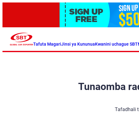
Tafuta Magari
Jinsi ya Kununua
Kwanini uchague SBT
Tunaomba radh
Tafadhali 