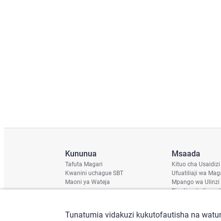
Kununua
Msaada
Tafuta Magari
Kituo cha Usaidizi
Kwanini uchague SBT
Ufuatiliaji wa Mag
Maoni ya Wateja
Mpango wa Ulinzi
Ripoti ya hali ya u
Ratiba ya Usafirish
Angalia Chassis
Tunatumia vidakuzi kukutofautisha na watum