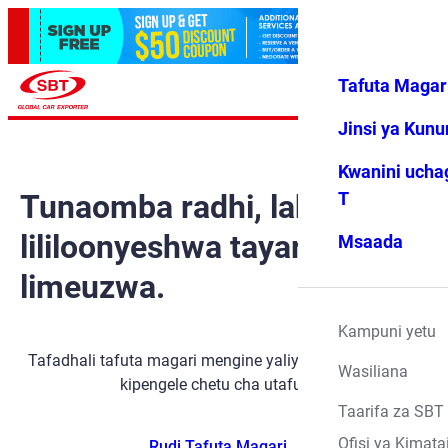
Tafuta Magar
Ingia
Vipendwa
Menyu
changu
Jinsi ya Kun
Kwanini ucha
Tunaomba radhi, lakini gari
T
lililoonyeshwa tayari
Msaada
limeuzwa.
Kampuni yetu
Tafadhali tafuta magari mengine yaliyopo kwa kutumia
Wasiliana
kipengele chetu cha utafutaji.
Taarifa za SBT
Ofisi ya Kimata
Rudi Tafuta Magari