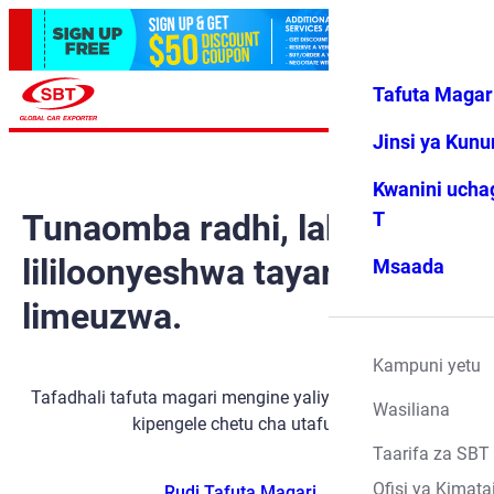
Tafuta Magar
Ingia
Vipendwa
Menyu
changu
Jinsi ya Kun
Kwanini ucha
Tunaomba radhi, lakini gari
T
lililoonyeshwa tayari
Msaada
limeuzwa.
Kampuni yetu
Tafadhali tafuta magari mengine yaliyopo kwa kutumia
Wasiliana
kipengele chetu cha utafutaji.
Taarifa za SBT
Ofisi ya Kimata
Rudi Tafuta Magari