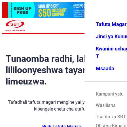
Tafuta Magar
Ingia
Vipendwa
Menyu
changu
Jinsi ya Kun
Kwanini ucha
Tunaomba radhi, lakini gari
T
lililoonyeshwa tayari
Msaada
limeuzwa.
Kampuni yetu
Tafadhali tafuta magari mengine yaliyopo kwa kutumia
Wasiliana
kipengele chetu cha utafutaji.
Taarifa za SBT
Ofisi ya Kimata
Rudi Tafuta Magari