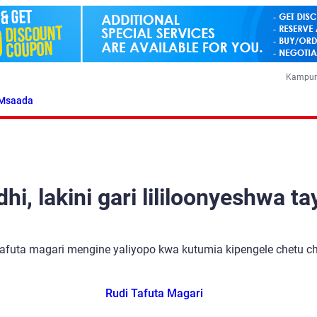
Kampun
Msaada
i, lakini gari lililoonyeshwa ta
tafuta magari mengine yaliyopo kwa kutumia kipengele chetu cha
Rudi Tafuta Magari