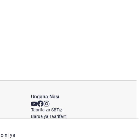
Ungana Nasi
Taarifa za SBT
Barua ya Taarifa
Ofisi ya Kimataifa
o ni ya