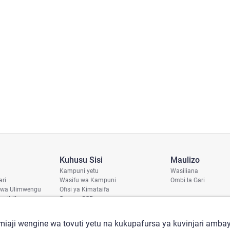
Kuhusu Sisi
Maulizo
Kampuni yetu
Wasiliana
ari
Wasifu wa Kampuni
Ombi la Gari
 wa Ulimwengu
Ofisi ya Kimataifa
haribifu
Sera ya CSR
aji
iaji wengine wa tovuti yetu na kukupafursa ya kuvinjari ambay