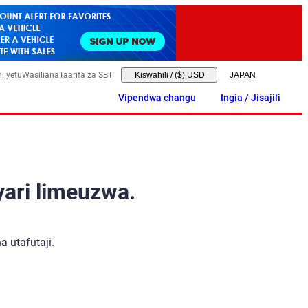
i yetu
Wasiliana
Taarifa za SBT
Kiswahili
/
($) USD
Vipendwa changu
Ingia / Jisajili
yari limeuzwa.
 utafutaji.