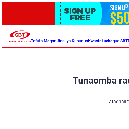
Tafuta Magari
Jinsi ya Kununua
Kwanini uchague SBT
Tunaomba radh
Tafadhali 