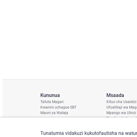
Kununua
Msaada
Tafuta Magari
Kituo cha Usaidizi
Kwanini uchague SBT
Ufuatiliaji wa Mag
Maoni ya Wateja
Mpango wa Ulinzi
Ripoti ya hali ya u
Ratiba ya Usafirish
Angalia Chassis
Tunatumia vidakuzi kukutofautisha na watum