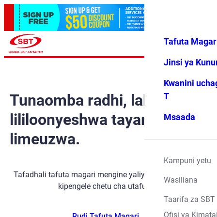
Tafuta Magar
Ingia
Vipendwa
Menyu
changu
Jinsi ya Kun
Kwanini ucha
Tunaomba radhi, lakini gari
T
lililoonyeshwa tayari
Msaada
limeuzwa.
Kampuni yetu
Tafadhali tafuta magari mengine yaliyopo kwa kutumia
Wasiliana
kipengele chetu cha utafutaji.
Taarifa za SBT
Ofisi ya Kimata
Rudi Tafuta Magari