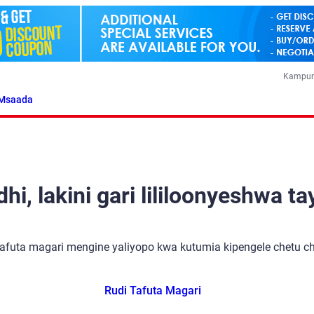
Kampun
Msaada
i, lakini gari lililoonyeshwa ta
tafuta magari mengine yaliyopo kwa kutumia kipengele chetu cha
Rudi Tafuta Magari