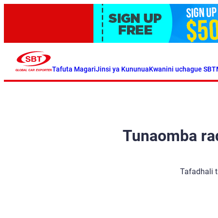
Tafuta Magari
Jinsi ya Kununua
Kwanini uchague SBT
Tunaomba radh
Tafadhali 