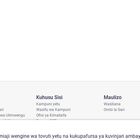
Kuhusu Sisi
Maulizo
Kampuni yetu
Wasiliana
ari
Wasifu wa Kampuni
Ombi la Gari
 wa Ulimwengu
Ofisi ya Kimataifa
haribifu
Sera ya CSR
aji
iaji wengine wa tovuti yetu na kukupafursa ya kuvinjari ambay