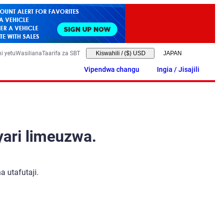
i yetu
Wasiliana
Taarifa za SBT
Kiswahili
/
($) USD
Vipendwa changu
Ingia / Jisajili
yari limeuzwa.
 utafutaji.