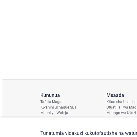
Kununua
Msaada
Tafuta Magari
Kituo cha Usaidizi
Kwanini uchague SBT
Ufuatiliaji wa Mag
Maoni ya Wateja
Mpango wa Ulinzi
Ripoti ya hali ya u
Ratiba ya Usafirish
Angalia Chassis
Tunatumia vidakuzi kukutofautisha na watum