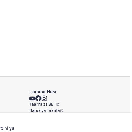
Ungana Nasi
Taarifa za SBT
Barua ya Taarifa
Ofisi ya Kimataifa
o ni ya