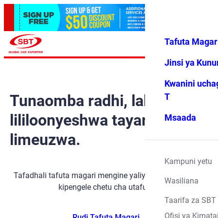
Tafuta Magar
Ingia
Vipendwa
Menyu
changu
Jinsi ya Kun
Kwanini ucha
Tunaomba radhi, lakini gari
T
lililoonyeshwa tayari
Msaada
limeuzwa.
Kampuni yetu
Tafadhali tafuta magari mengine yaliyopo kwa kutumia
Wasiliana
kipengele chetu cha utafutaji.
Taarifa za SBT
Ofisi ya Kimata
Rudi Tafuta Magari