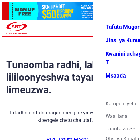
Tafuta Magar
Ingia
Vipendwa
Menyu
changu
Jinsi ya Kun
Kwanini ucha
Tunaomba radhi, lakini gari
T
lililoonyeshwa tayari
Msaada
limeuzwa.
Kampuni yetu
Tafadhali tafuta magari mengine yaliyopo kwa kutumia
Wasiliana
kipengele chetu cha utafutaji.
Taarifa za SBT
Ofisi ya Kimata
Rudi Tafuta Magari