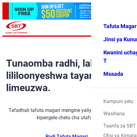
Tafuta Magar
Ingia
Vipendwa
Menyu
changu
Jinsi ya Kun
Kwanini ucha
Tunaomba radhi, lakini gari
T
lililoonyeshwa tayari
Msaada
limeuzwa.
Kampuni yetu
Tafadhali tafuta magari mengine yaliyopo kwa kutumia
Wasiliana
kipengele chetu cha utafutaji.
Taarifa za SBT
Ofisi ya Kimata
Rudi Tafuta Magari