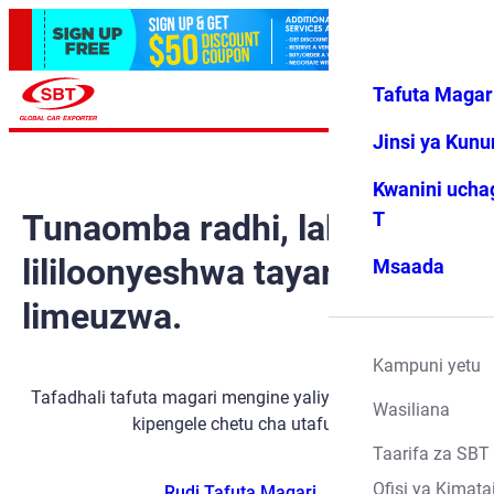
Tafuta Magar
Ingia
Vipendwa
Menyu
changu
Jinsi ya Kun
Kwanini ucha
Tunaomba radhi, lakini gari
T
lililoonyeshwa tayari
Msaada
limeuzwa.
Kampuni yetu
Tafadhali tafuta magari mengine yaliyopo kwa kutumia
Wasiliana
kipengele chetu cha utafutaji.
Taarifa za SBT
Ofisi ya Kimata
Rudi Tafuta Magari