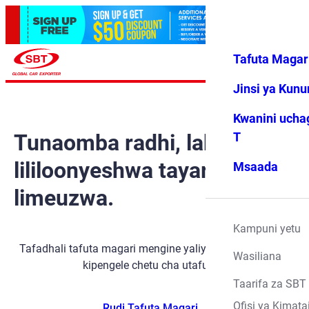
Tafuta Magar
Ingia
Vipendwa
Menyu
changu
Jinsi ya Kun
Kwanini ucha
Tunaomba radhi, lakini gari
T
lililoonyeshwa tayari
Msaada
limeuzwa.
Kampuni yetu
Tafadhali tafuta magari mengine yaliyopo kwa kutumia
Wasiliana
kipengele chetu cha utafutaji.
Taarifa za SBT
Ofisi ya Kimata
Rudi Tafuta Magari