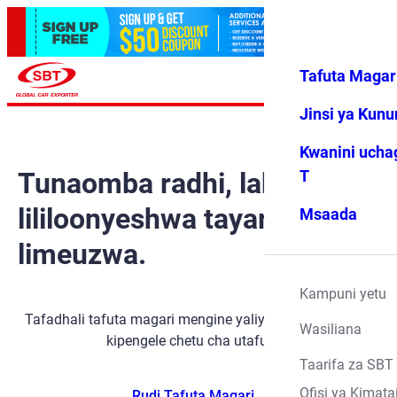
Tafuta Magar
Ingia
Vipendwa
Menyu
changu
Jinsi ya Kun
Kwanini ucha
Tunaomba radhi, lakini gari
T
lililoonyeshwa tayari
Msaada
limeuzwa.
Kampuni yetu
Tafadhali tafuta magari mengine yaliyopo kwa kutumia
Wasiliana
kipengele chetu cha utafutaji.
Taarifa za SBT
Ofisi ya Kimata
Rudi Tafuta Magari