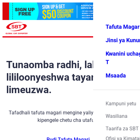
Tafuta Magar
Ingia
Vipendwa
Menyu
changu
Jinsi ya Kun
Kwanini ucha
Tunaomba radhi, lakini gari
T
lililoonyeshwa tayari
Msaada
limeuzwa.
Kampuni yetu
Tafadhali tafuta magari mengine yaliyopo kwa kutumia
Wasiliana
kipengele chetu cha utafutaji.
Taarifa za SBT
Ofisi ya Kimata
Rudi Tafuta Magari