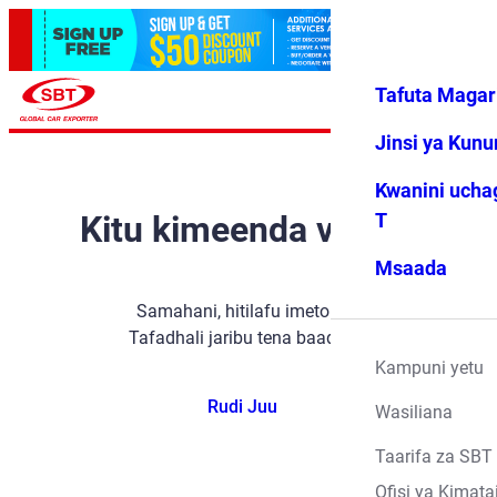
Tafuta Magar
Ingia
Vipendwa
Menyu
changu
Jinsi ya Kun
Kwanini ucha
Kitu kimeenda vibaya
T
Msaada
Samahani, hitilafu imetokea.
Tafadhali jaribu tena baadaye.
Kampuni yetu
Rudi Juu
Wasiliana
Taarifa za SBT
Ofisi ya Kimata