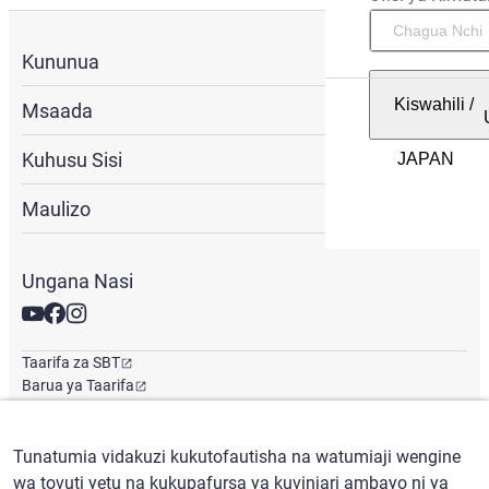
Kununua
Kiswahili
/
Msaada
Kuhusu Sisi
Maulizo
Ungana Nasi
Taarifa za SBT
Barua ya Taarifa
Ofisi ya Kimataifa
Tunatumia vidakuzi kukutofautisha na watumiaji wengine
wa tovuti yetu na kukupafursa ya kuvinjari ambayo ni ya
Kiswahili
/
($) USD