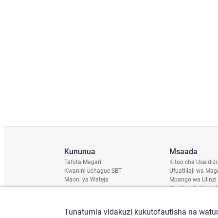
Kununua
Msaada
Tafuta Magari
Kituo cha Usaidizi
Kwanini uchague SBT
Ufuatiliaji wa Mag
Maoni ya Wateja
Mpango wa Ulinzi
Ripoti ya hali ya u
Ratiba ya Usafirish
Angalia Chassis
Tunatumia vidakuzi kukutofautisha na watum