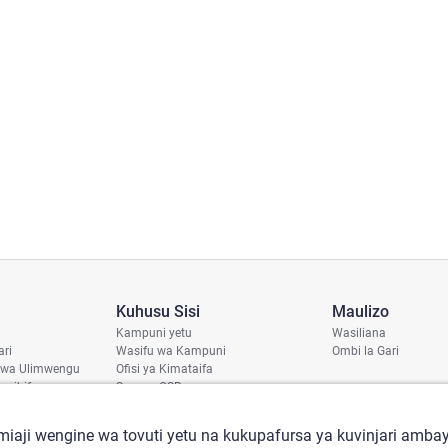
Kuhusu Sisi
Maulizo
Kampuni yetu
Wasiliana
ari
Wasifu wa Kampuni
Ombi la Gari
 wa Ulimwengu
Ofisi ya Kimataifa
haribifu
Sera ya CSR
aji
iaji wengine wa tovuti yetu na kukupafursa ya kuvinjari ambay