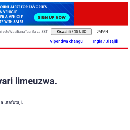
i yetu
Wasiliana
Taarifa za SBT
Kiswahili
/
($) USD
Vipendwa changu
Ingia / Jisajili
yari limeuzwa.
 utafutaji.