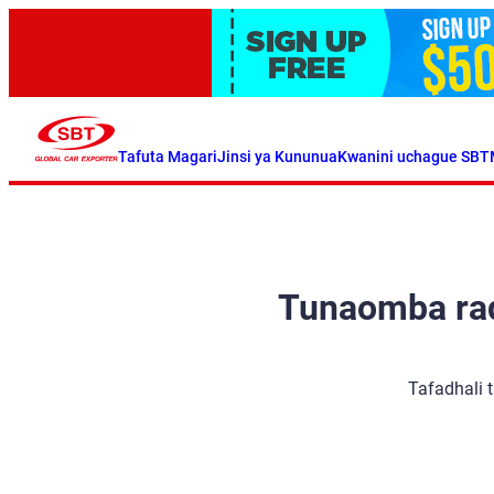
Tafuta Magari
Jinsi ya Kununua
Kwanini uchague SBT
Tunaomba radh
Tafadhali 