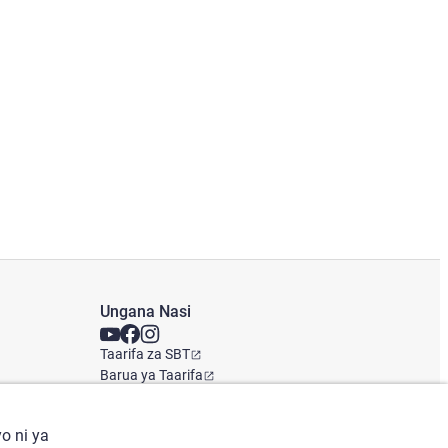
Ungana Nasi
Taarifa za SBT
Barua ya Taarifa
Ofisi ya Kimataifa
o ni ya