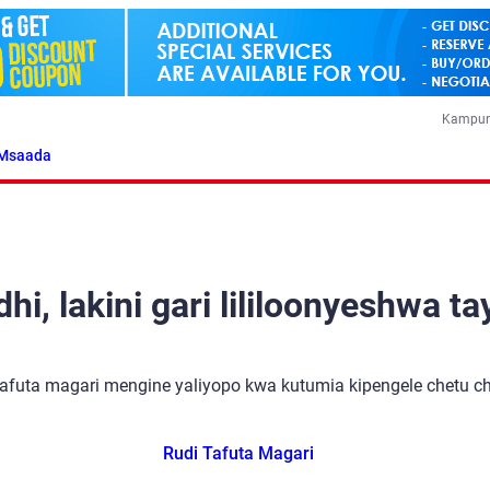
Kampun
Msaada
i, lakini gari lililoonyeshwa ta
tafuta magari mengine yaliyopo kwa kutumia kipengele chetu cha
Rudi Tafuta Magari