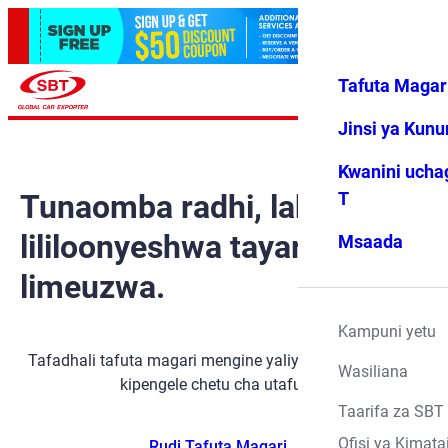
Tafuta Magar
Ingia
Vipendwa
Menyu
changu
Jinsi ya Kun
Kwanini ucha
Tunaomba radhi, lakini gari
T
lililoonyeshwa tayari
Msaada
limeuzwa.
Kampuni yetu
Tafadhali tafuta magari mengine yaliyopo kwa kutumia
Wasiliana
kipengele chetu cha utafutaji.
Taarifa za SBT
Ofisi ya Kimata
Rudi Tafuta Magari