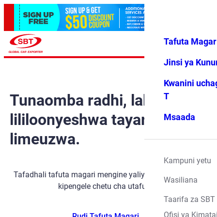
Tafuta Magar
Ingia
Vipendwa
Menyu
changu
Jinsi ya Kun
Kwanini ucha
Tunaomba radhi, lakini gari
T
lililoonyeshwa tayari
Msaada
limeuzwa.
Kampuni yetu
Tafadhali tafuta magari mengine yaliyopo kwa kutumia
Wasiliana
kipengele chetu cha utafutaji.
Taarifa za SBT
Ofisi ya Kimata
Rudi Tafuta Magari