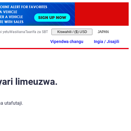
i yetu
Wasiliana
Taarifa za SBT
Kiswahili
/
($) USD
Vipendwa changu
Ingia / Jisajili
yari limeuzwa.
 utafutaji.