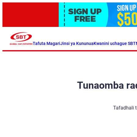
Tafuta Magari
Jinsi ya Kununua
Kwanini uchague SBT
Tunaomba radh
Tafadhali 