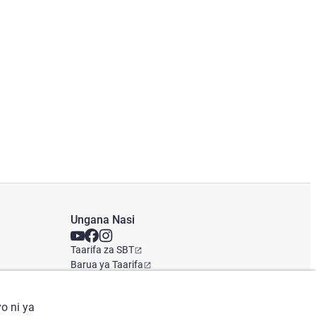
Ungana Nasi
Taarifa za SBT
Barua ya Taarifa
Ofisi ya Kimataifa
o ni ya