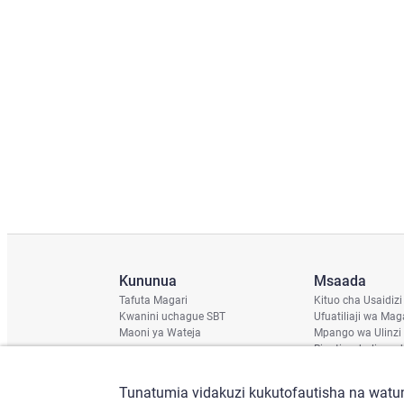
Kununua
Msaada
Tafuta Magari
Kituo cha Usaidizi
Kwanini uchague SBT
Ufuatiliaji wa Mag
Maoni ya Wateja
Mpango wa Ulinzi
Ripoti ya hali ya u
Ratiba ya Usafirish
Angalia Chassis
Tunatumia vidakuzi kukutofautisha na watum