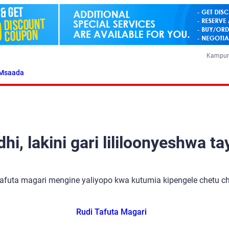
Kampun
Msaada
i, lakini gari lililoonyeshwa ta
tafuta magari mengine yaliyopo kwa kutumia kipengele chetu cha
Rudi Tafuta Magari