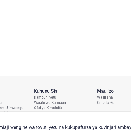
Kuhusu Sisi
Maulizo
Kampuni yetu
Wasiliana
ari
Wasifu wa Kampuni
Ombi la Gari
 wa Ulimwengu
Ofisi ya Kimataifa
haribifu
Sera ya CSR
aji
iaji wengine wa tovuti yetu na kukupafursa ya kuvinjari ambay