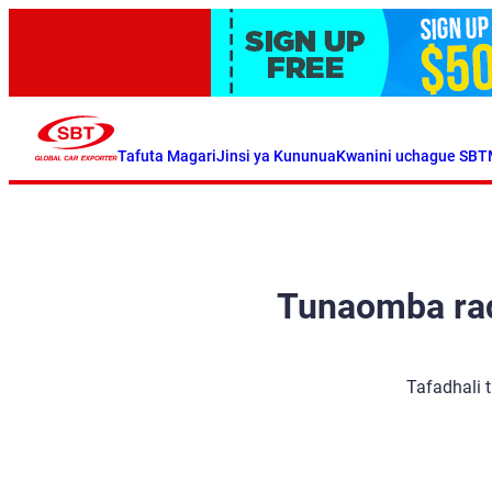
Tafuta Magari
Jinsi ya Kununua
Kwanini uchague SBT
Tunaomba radh
Tafadhali 