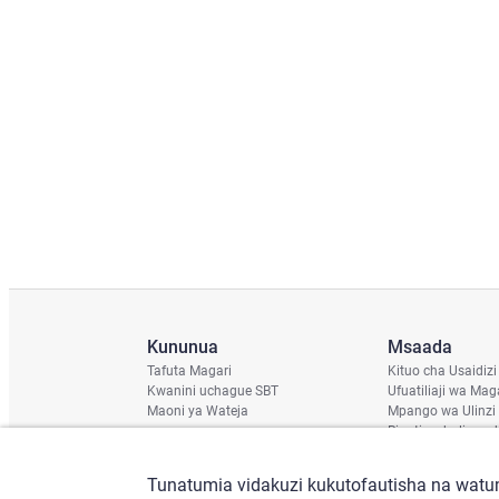
Kununua
Msaada
Tafuta Magari
Kituo cha Usaidizi
Kwanini uchague SBT
Ufuatiliaji wa Mag
Maoni ya Wateja
Mpango wa Ulinzi
Ripoti ya hali ya u
Ratiba ya Usafirish
Angalia Chassis
Tunatumia vidakuzi kukutofautisha na watum