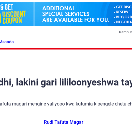
Kampun
Msaada
i, lakini gari lililoonyeshwa ta
tafuta magari mengine yaliyopo kwa kutumia kipengele chetu cha
Rudi Tafuta Magari