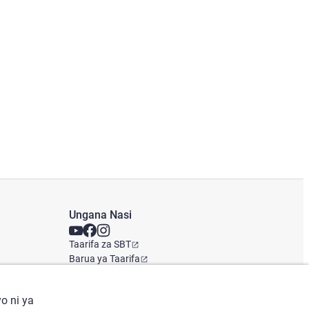
Ungana Nasi
Taarifa za SBT
Barua ya Taarifa
Ofisi ya Kimataifa
o ni ya