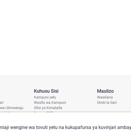
Kuhusu Sisi
Maulizo
Kampuni yetu
Wasiliana
ari
Wasifu wa Kampuni
Ombi la Gari
 wa Ulimwengu
Ofisi ya Kimataifa
haribifu
Sera ya CSR
aji
iaji wengine wa tovuti yetu na kukupafursa ya kuvinjari ambay