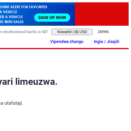
i yetu
Wasiliana
Taarifa za SBT
Kiswahili
/
($) USD
Vipendwa changu
Ingia / Jisajili
yari limeuzwa.
 utafutaji.