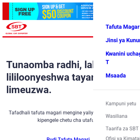
Tafuta Magar
Ingia
Vipendwa
Menyu
changu
Jinsi ya Kun
Kwanini ucha
Tunaomba radhi, lakini gari
T
lililoonyeshwa tayari
Msaada
limeuzwa.
Kampuni yetu
Tafadhali tafuta magari mengine yaliyopo kwa kutumia
Wasiliana
kipengele chetu cha utafutaji.
Taarifa za SBT
Ofisi ya Kimata
Rudi Tafuta Magari