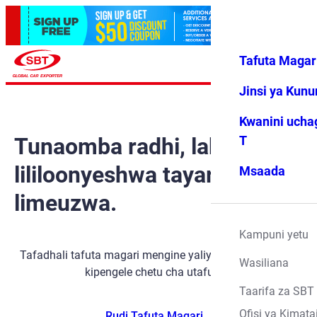
Tafuta Magar
Ingia
Vipendwa
Menyu
changu
Jinsi ya Kun
Kwanini ucha
Tunaomba radhi, lakini gari
T
lililoonyeshwa tayari
Msaada
limeuzwa.
Kampuni yetu
Tafadhali tafuta magari mengine yaliyopo kwa kutumia
Wasiliana
kipengele chetu cha utafutaji.
Taarifa za SBT
Ofisi ya Kimata
Rudi Tafuta Magari