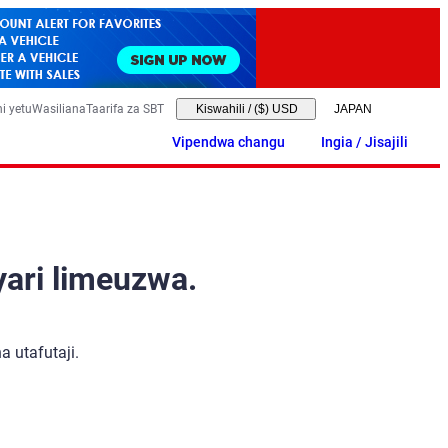
i yetu
Wasiliana
Taarifa za SBT
Kiswahili
/
($) USD
Vipendwa changu
Ingia / Jisajili
yari limeuzwa.
 utafutaji.