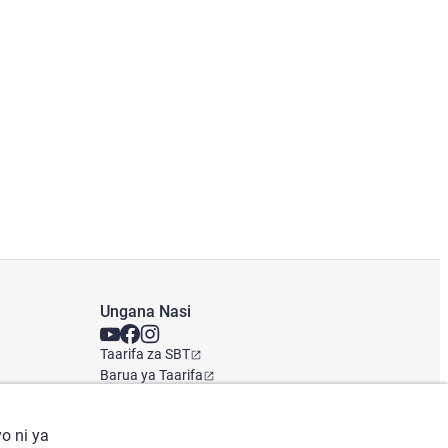
Ungana Nasi
Taarifa za SBT
Barua ya Taarifa
Ofisi ya Kimataifa
o ni ya