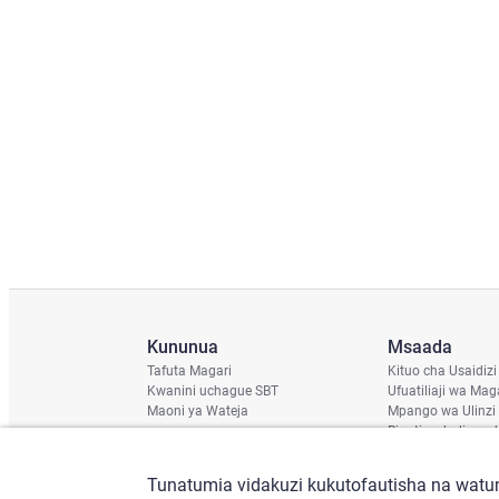
Kununua
Msaada
Tafuta Magari
Kituo cha Usaidizi
Kwanini uchague SBT
Ufuatiliaji wa Mag
Maoni ya Wateja
Mpango wa Ulinzi
Ripoti ya hali ya u
Ratiba ya Usafirish
Angalia Chassis
Tunatumia vidakuzi kukutofautisha na watum