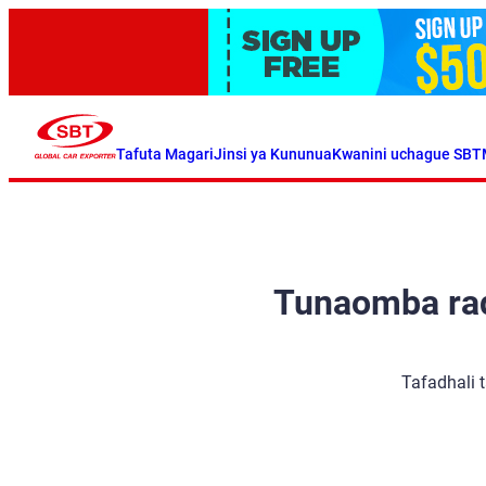
Tafuta Magari
Jinsi ya Kununua
Kwanini uchague SBT
Tunaomba radh
Tafadhali 