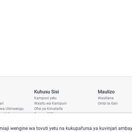
Kuhusu Sisi
Maulizo
Kampuni yetu
Wasiliana
ari
Wasifu wa Kampuni
Ombi la Gari
 wa Ulimwengu
Ofisi ya Kimataifa
haribifu
Sera ya CSR
aji
iaji wengine wa tovuti yetu na kukupafursa ya kuvinjari ambay