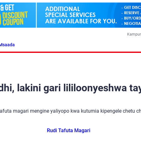
Kampun
Msaada
i, lakini gari lililoonyeshwa ta
tafuta magari mengine yaliyopo kwa kutumia kipengele chetu cha
Rudi Tafuta Magari