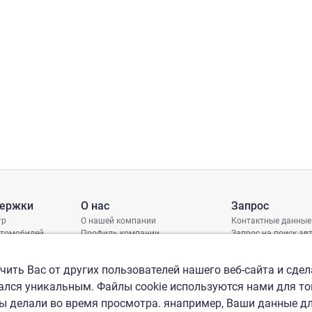
держки
О нас
Запрос
тр
О нашей компании
Контактные данные
втомобилей
Профиль компании
Запрос на поиск а
грамма защиты
Международные офисы
ениях
Политика КСО
ить Вас от других пользователей нашего веб-сайта и сдел
лся уникальным. Файлы cookie используются нами для то
вы делали во время просмотра. янапример, Ваши данные д