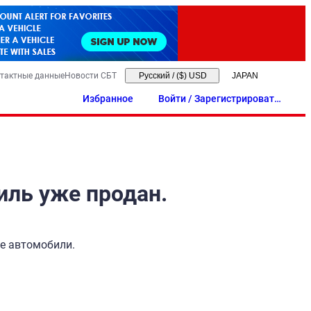
тактные данные
Новости СБТ
Русский
/
($) USD
Избранное
Войти / Зарегистрировать
ся
иль уже продан.
ые автомобили.