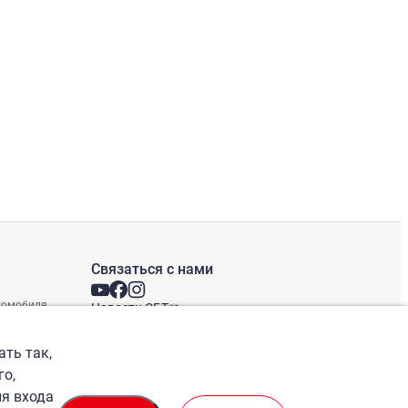
Связаться с нами
втомобиля
Новости СБТ
Новостная рассылка
Международные офисы
ать так,
го,
ля входа