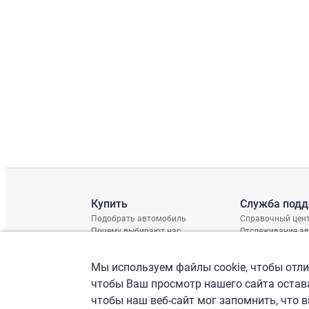
Купить
Служба под
Подобрать автомобиль
Справочный цен
Почему выбирают нас
Отслеживание а
Отзывы клиентов
Глобальная про
Отчет о поврежд
Мы используем файлы cookie, чтобы отлич
График доставки
Проверка шасси
чтобы Ваш просмотр нашего сайта остава
чтобы наш веб-сайт мог запомнить, что 