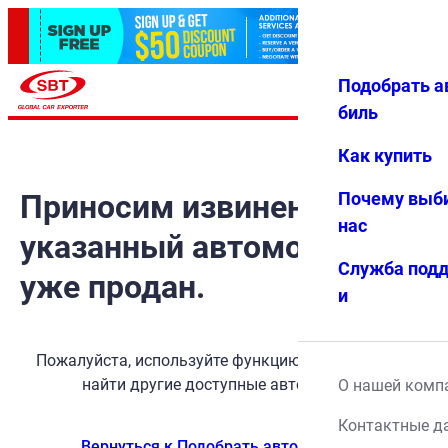
Подобрать а
Авториз
Избранн
Меню
ация
ое
биль
Как купить
Приносим извинения, но
Почему выб
нас
указанный автомобиль
Служба под
уже продан.
и
Пожалуйста, используйте функцию поиска, чтобы
найти другие доступные автомобили.
О нашей комп
Контактные д
Вернуться к Подобрать автомобиль