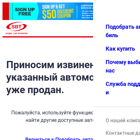
Подобрать а
Авториз
Избранн
Меню
ация
ое
биль
Как купить
Приносим извинения, но
Почему выб
нас
указанный автомобиль
Служба под
уже продан.
и
Пожалуйста, используйте функцию поиска, чтобы
найти другие доступные автомобили.
О нашей комп
Контактные д
Вернуться к Подобрать автомобиль