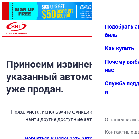
Подобрать а
Авториз
Избранн
Меню
ация
ое
биль
Как купить
Приносим извинения, но
Почему выб
нас
указанный автомобиль
Служба под
уже продан.
и
Пожалуйста, используйте функцию поиска, чтобы
найти другие доступные автомобили.
О нашей комп
Контактные д
Вернуться к Подобрать автомобиль