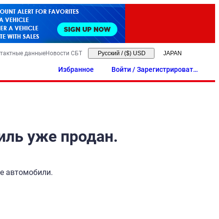
тактные данные
Новости СБТ
Русский
/
($) USD
Избранное
Войти / Зарегистрировать
ся
иль уже продан.
ые автомобили.