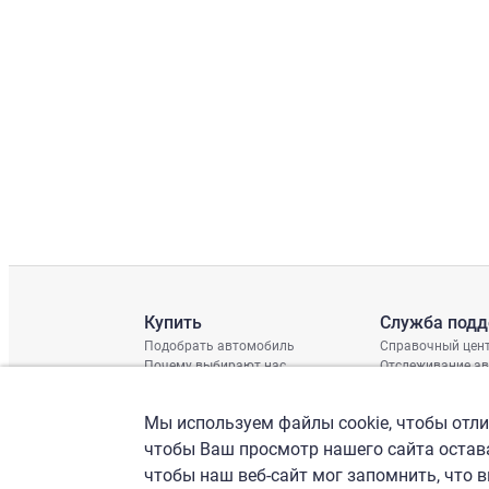
Купить
Служба под
Подобрать автомобиль
Справочный цен
Почему выбирают нас
Отслеживание а
Отзывы клиентов
Глобальная про
Отчет о поврежд
Мы используем файлы cookie, чтобы отлич
График доставки
Проверка шасси
чтобы Ваш просмотр нашего сайта остава
чтобы наш веб-сайт мог запомнить, что 