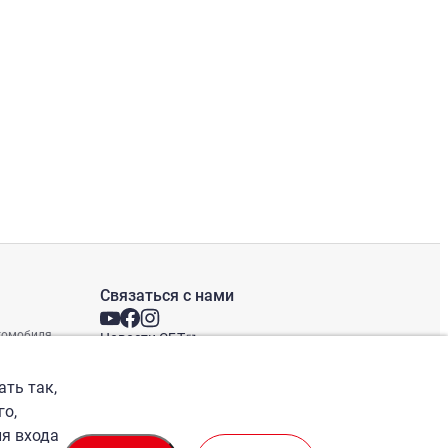
Связаться с нами
втомобиля
Новости СБТ
Новостная рассылка
Международные офисы
ать так,
го,
ля входа