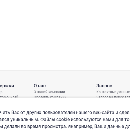
держки
О нас
Запрос
тр
О нашей компании
Контактные данные
втомобилей
Профиль компании
Запрос на поиск а
грамма защиты
Международные офисы
ениях
Политика КСО
ить Вас от других пользователей нашего веб-сайта и сдел
лся уникальным. Файлы cookie используются нами для то
вы делали во время просмотра. янапример, Ваши данные д