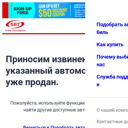
Подобрать а
Авториз
Избранн
Меню
ация
ое
биль
Как купить
Приносим извинения, но
Почему выб
нас
указанный автомобиль
Служба под
уже продан.
и
Пожалуйста, используйте функцию поиска, чтобы
найти другие доступные автомобили.
О нашей комп
Контактные д
Вернуться к Подобрать автомобиль