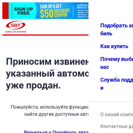
Подобрать а
Авториз
Избранн
Меню
ация
ое
биль
Как купить
Приносим извинения, но
Почему выб
нас
указанный автомобиль
Служба под
уже продан.
и
Пожалуйста, используйте функцию поиска, чтобы
найти другие доступные автомобили.
О нашей комп
Контактные д
Вернуться к Подобрать автомобиль