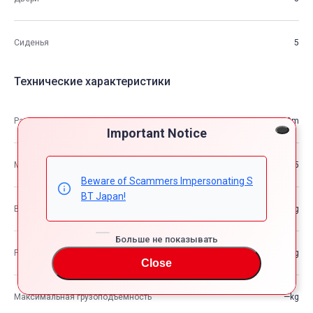
Сиденья
5
Технические характеристики
Размеры
4.80m×1.76m×1.49m
Important Notice
М3
12.55
Beware of Scammers Impersonating S
BT Japan!
Вес автомобиля
—kg
Больше не показывать
Разрешенная максимальная масса транспортного средства
—kg
Close
Максимальная грузоподъемность
—kg