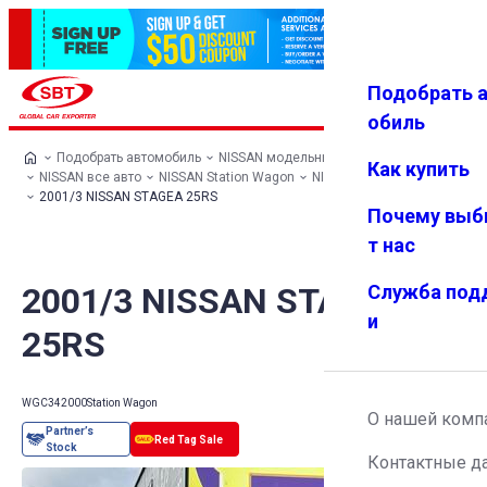
Подобрать 
Авториз
Избранн
Меню
ация
ое
обиль
Подобрать автомобиль
NISSAN модельный ряд
Как купить
NISSAN все авто
NISSAN Station Wagon
NISSAN STAGEA
2001/3 NISSAN STAGEA 25RS
Почему выб
т нас
2001/3 NISSAN STAGEA
Служба под
и
25RS
WGC34
2000
Station Wagon
О нашей комп
Контактные д