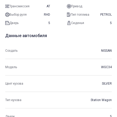
Трансмиссия
AT
Привод
Выбор руля
RHD
Тип топлива
PETROL
Дверь
5
Сиденья
5
Данные автомобиля
Создать
NISSAN
Модель
WGC34
Цвет кузова
SILVER
Тип кузова
Station Wagon
Двери
5