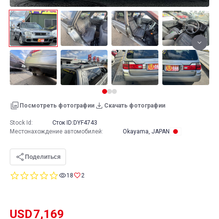
Посмотреть фотографии
Скачать фотографии
Stock Id:
Сток ID:
DYF4743
Местонахождение автомобилей
:
Okayama, JAPAN
Поделиться
0.0
18
2
star
rating
USD
7,169