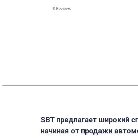
star
rating
0 Reviews
SBT предлагает широкий сп
начиная от продажи автом