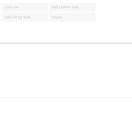
Just Low
Half Leather Seat
Side Lift Up Seat
Sloper