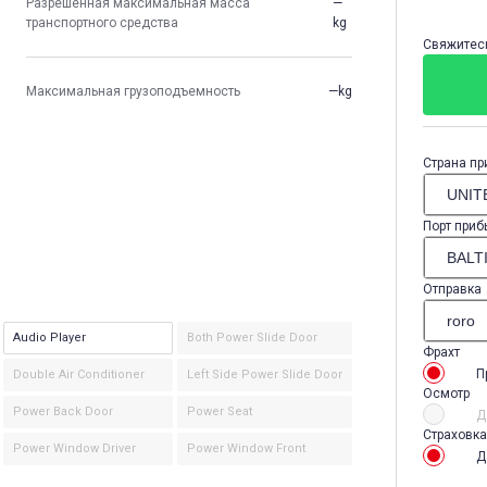
Разрешенная максимальная масса
—
транспортного средства
kg
Свяжитесь
Максимальная грузоподъемность
—kg
Страна пр
Порт приб
Отправка
Audio Player
Both Power Slide Door
Фрахт
П
Double Air Conditioner
Left Side Power Slide Door
Осмотр
Power Back Door
Power Seat
Д
Страховка
Power Window Driver
Power Window Front
Д