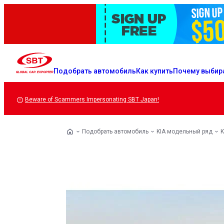
Подобрать автомобиль
Как купить
Почему выбир
Beware of Scammers Impersonating SBT Japan!
Подобрать автомобиль
KIA модельный ряд
K