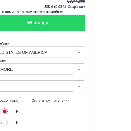
USD
11,380
USD
6
(
0.05%
) Сохранить
 с нами по поводу этого автомобиля
Whatsapp
ибытия
ытия
редоплата
Оплата при получении
а
Нет
а
Нет