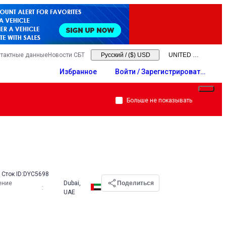
тактные данные
Новости СБТ
Русский
/
($) USD
Избранное
Войти / Зарегистрировать
ся
Больше не показывать
Сток ID:
DYC5698
ение
Dubai,
Поделиться
:
UAE