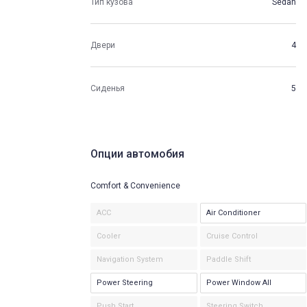
Тип кузова
Sedan
Двери
4
Сиденья
5
Опции автомобия
Comfort & Convenience
ACC
Air Conditioner
Cooler
Cruise Control
Navigation System
Paddle Shift
Power Steering
Power Window All
Push Start
Steering Switch