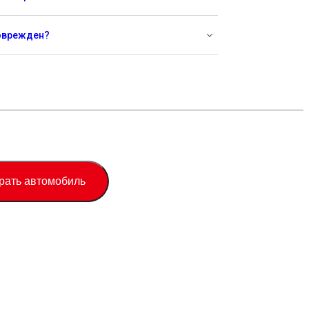
поврежден?
рать автомобиль