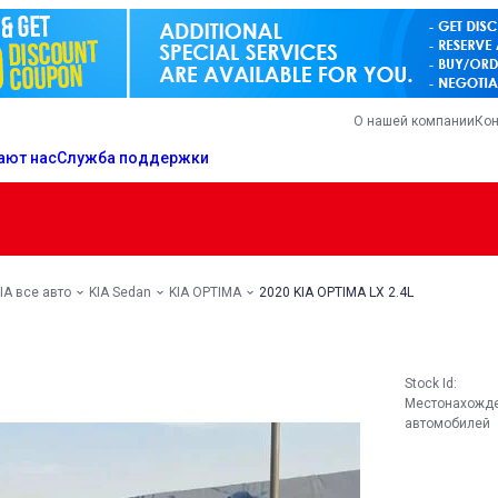
О нашей компании
Кон
ают нас
Служба поддержки
IA все авто
KIA Sedan
KIA OPTIMA
2020 KIA OPTIMA LX 2.4L
Stock Id:
Местонахожд
автомобилей