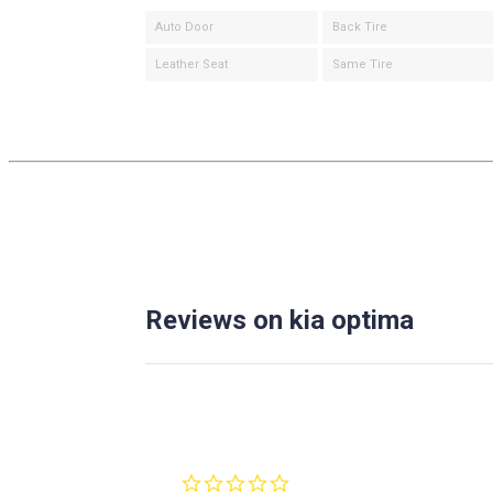
Auto Door
Back Tire
Leather Seat
Same Tire
Reviews on kia optima
0.0