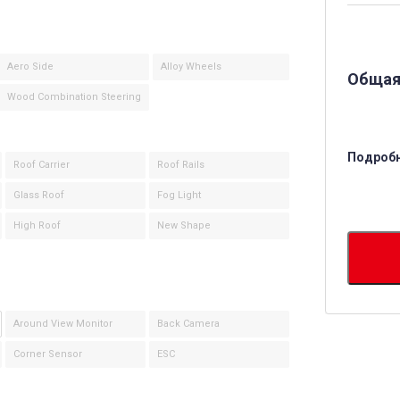
Aero Side
Alloy Wheels
Общая
Wood Combination Steering
Подробн
Roof Carrier
Roof Rails
Glass Roof
Fog Light
High Roof
New Shape
Around View Monitor
Back Camera
Corner Sensor
ESC