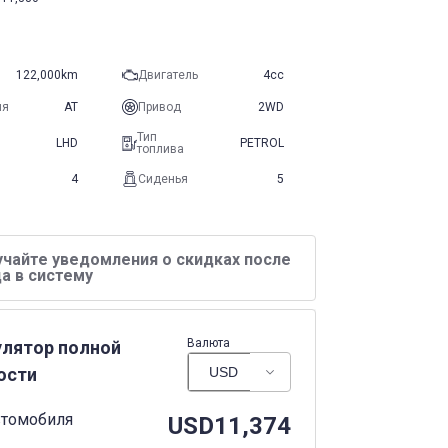
122,000km
Двигатель
4cc
ия
AT
Привод
2WD
Тип
LHD
PETROL
топлива
4
Сиденья
5
учайте уведомления о скидках после
а в систему
Валюта
улятор полной
ости
втомобиля
USD
11,374