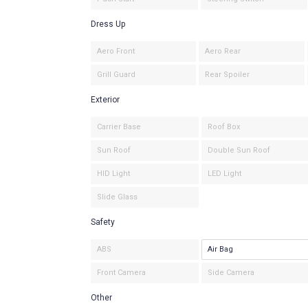
Dress Up
Aero Front
Aero Rear
Grill Guard
Rear Spoiler
Exterior
Carrier Base
Roof Box
Sun Roof
Double Sun Roof
HID Light
LED Light
Slide Glass
Safety
ABS
Air Bag
Front Camera
Side Camera
Other