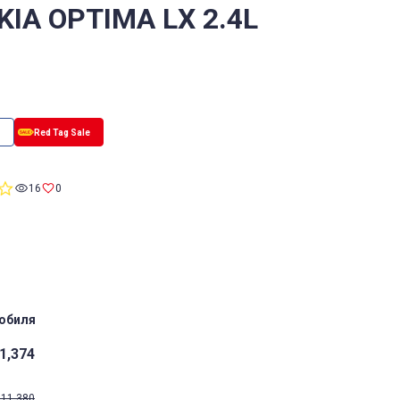
KIA OPTIMA LX 2.4L
0.0
16
0
star
rating
обиля
1,374
11,380