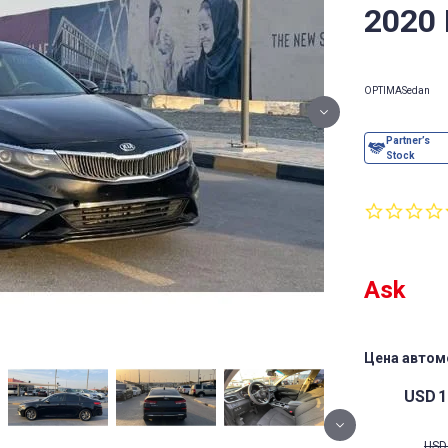
2020 
OPTIMA
Sedan
Ask
Цена автом
USD
1
USD