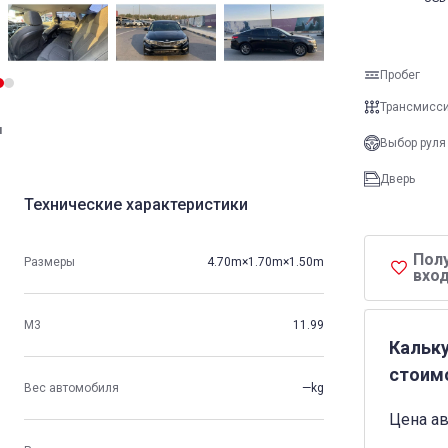
Пробег
Трансмисс
и
Выбор руля
Дверь
Технические характеристики
Пол
Размеры
4.70m×1.70m×1.50m
вход
М3
11.99
Кальк
стоим
Вес автомобиля
—kg
Цена а