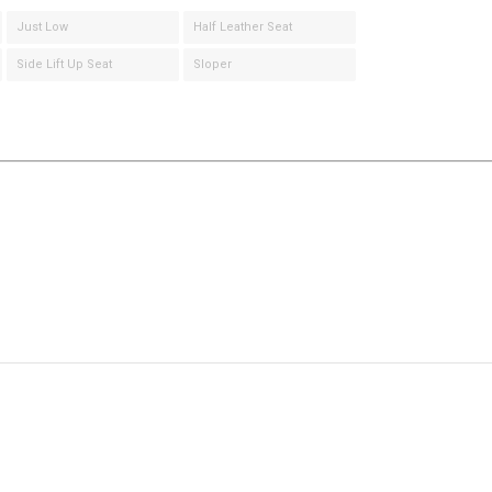
Just Low
Half Leather Seat
Side Lift Up Seat
Sloper