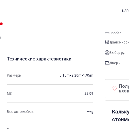
USD
Пробег
и
Трансмисс
Выбор руля
Технические характеристики
Дверь
Размеры
5.15m×2.20m×1.95m
Пол
вход
М3
22.09
Кальк
Вес автомобиля
—kg
стоим