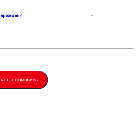
поврежден?
рать автомобиль