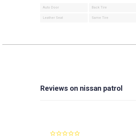
Auto Door
Back Tire
Leather Seat
Same Tire
Reviews on nissan patrol
0.0