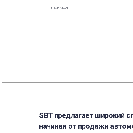
star
rating
0 Reviews
SBT предлагает широкий сп
начиная от продажи автом