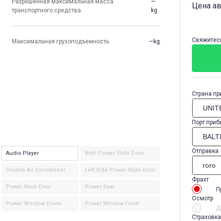
Разрешенная максимальная масса
—
Цена а
транспортного средства
kg
Свяжитесь
Максимальная грузоподъемность
—kg
Страна пр
Порт приб
Отправка
Audio Player
Both Power Slide Door
Double Air Conditioner
Left Side Power Slide Door
Фрахт
Power Back Door
Power Seat
П
Осмотр
Power Window Driver
Power Window Front
Д
Страховка