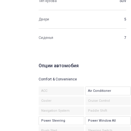
Тип кузова
SUV
Двери
5
Сиденья
7
Опции автомобия
Comfort & Convenience
ACC
Air Conditioner
Cooler
Cruise Control
Navigation System
Paddle Shift
Power Steering
Power Window All
Push Start
Steering Switch