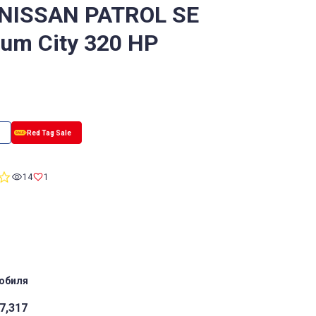
 NISSAN PATROL SE
num City 320 HP
0.0
14
1
star
rating
обиля
7,317