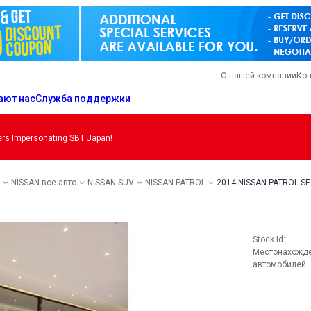
О нашей компании
Кон
ают нас
Служба поддержки
s Impersonating SBT Japan!
NISSAN все авто
NISSAN SUV
NISSAN PATROL
2014 NISSAN PATROL SE 
Stock Id:
Местонахожд
автомобилей