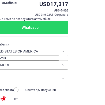
втомобиля
USD
17,317
USD
17,320
USD
3
(
0.02%
) Сохранить
 с нами по поводу этого автомобиля
Whatsapp
ибытия
ытия
редоплата
Оплата при получении
а
Нет