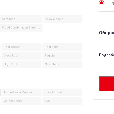
Д
Aero Side
Alloy Wheels
Wood Combination Steering
Общая
Roof Carrier
Roof Rails
Подробн
Glass Roof
Fog Light
High Roof
New Shape
Around View Monitor
Back Camera
Corner Sensor
ESC