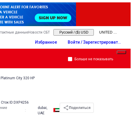
тактные данные
Новости СБТ
Русский
/
($) USD
Избранное
Войти / Зарегистрировать
ся
Больше не показывать
Platinum City 320 HP
Сток ID:
DXP4256
ение
dubai,
Поделиться
:
UAE