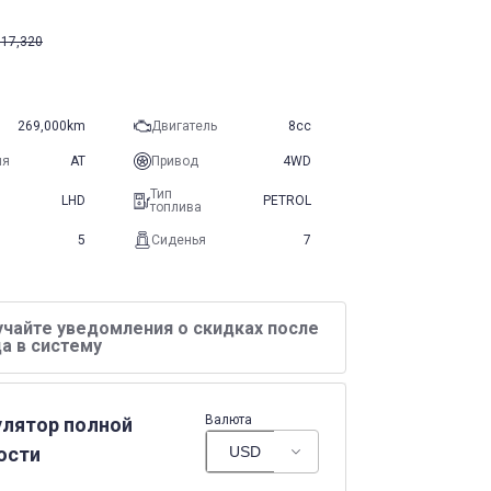
17,320
269,000km
Двигатель
8cc
ия
AT
Привод
4WD
Тип
LHD
PETROL
топлива
5
Сиденья
7
учайте уведомления о скидках после
а в систему
Валюта
улятор полной
ости