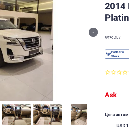
2014
Plati
PATROL
SUV
Ask
Цена автом
USD
1