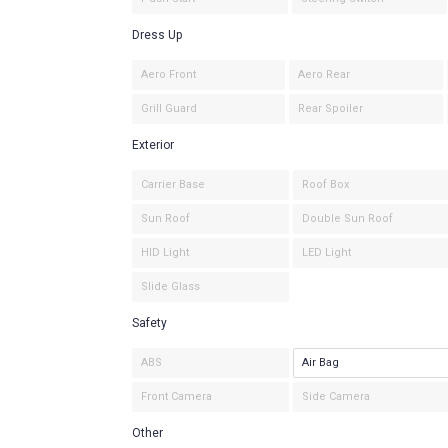
Dress Up
Aero Front
Aero Rear
Grill Guard
Rear Spoiler
Exterior
Carrier Base
Roof Box
Sun Roof
Double Sun Roof
HID Light
LED Light
Slide Glass
Safety
ABS
Air Bag
Front Camera
Side Camera
Other