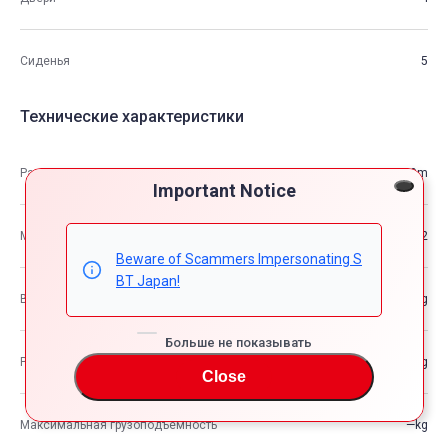
Сиденья
5
Технические характеристики
Размеры
4.40m×1.70m×1.39m
Important Notice
М3
10.32
Beware of Scammers Impersonating S
BT Japan!
Вес автомобиля
—kg
Больше не показывать
Разрешенная максимальная масса транспортного средства
—kg
Close
Максимальная грузоподъемность
—kg