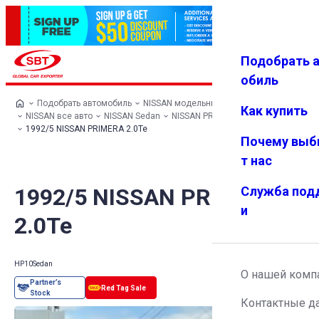
Подобрать 
Авториз
Избранн
Меню
ация
ое
обиль
Подобрать автомобиль
NISSAN модельный ряд
Как купить
NISSAN все авто
NISSAN Sedan
NISSAN PRIMERA
1992/5 NISSAN PRIMERA 2.0Te
Почему выб
т нас
1992/5 NISSAN PRIMERA
Служба под
и
2.0Te
HP10
Sedan
О нашей комп
Контактные д