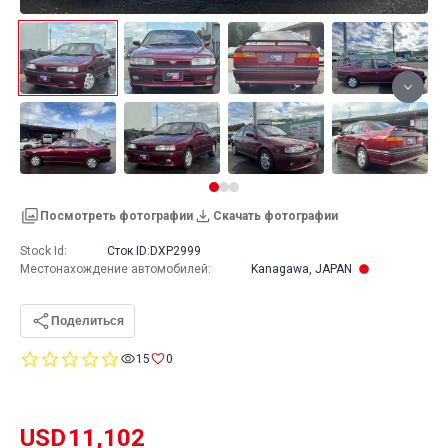
Посмотреть фотографии
Скачать фотографии
Stock Id:
Сток ID:
DXP2999
Местонахождение автомобилей
:
Kanagawa, JAPAN
Поделиться
0.0
15
0
star
rating
USD
11,102