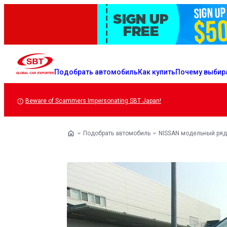
Подобрать автомобиль
Как купить
Почему выбир
Beware of Scammers Impersonating SBT Japan!
Подобрать автомобиль
NISSAN модельный ряд