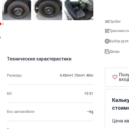
Пробег
Трансмисс
и
Выбор руля
Дверь
Технические характеристики
Пол
Размеры
4.43m×1.70m×1.40m
вход
М3
10.51
Кальк
стоим
Вес автомобиля
—kg
Цена а