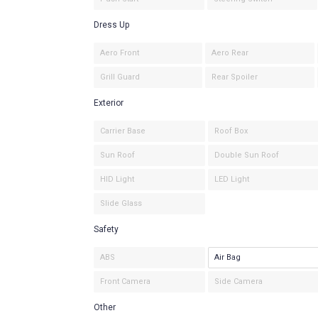
Dress Up
Aero Front
Aero Rear
Grill Guard
Rear Spoiler
Exterior
Carrier Base
Roof Box
Sun Roof
Double Sun Roof
HID Light
LED Light
Slide Glass
Safety
ABS
Air Bag
Front Camera
Side Camera
Other