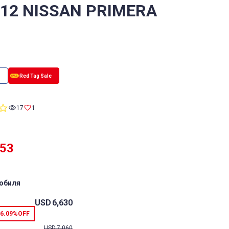
/12 NISSAN PRIMERA
0.0
17
1
star
rating
253
обиля
USD
6,630
6.09%
OFF
USD
7,060