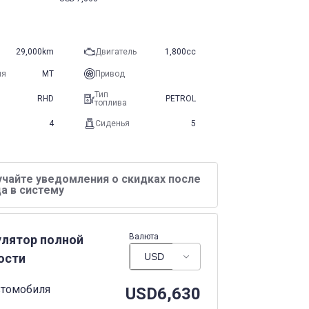
29,000km
Двигатель
1,800cc
ия
MT
Привод
Тип
RHD
PETROL
топлива
4
Сиденья
5
учайте уведомления о скидках после
а в систему
Валюта
улятор полной
ости
втомобиля
USD
6,630