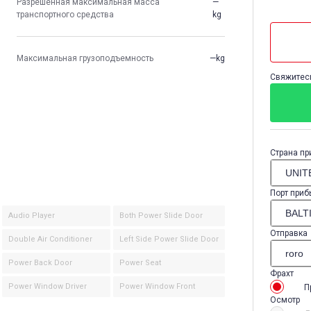
Разрешенная максимальная масса
—
транспортного средства
kg
Максимальная грузоподъемность
—kg
Свяжитесь
Страна пр
Порт приб
Audio Player
Both Power Slide Door
Отправка
Double Air Conditioner
Left Side Power Slide Door
Power Back Door
Power Seat
Фрахт
Power Window Driver
Power Window Front
П
Осмотр