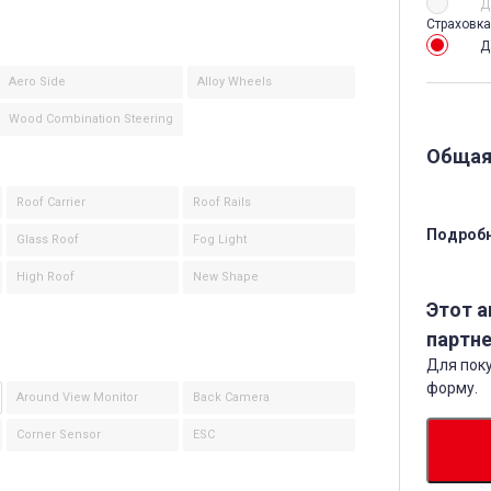
Д
Страховка
Д
Aero Side
Alloy Wheels
Wood Combination Steering
Общая
Roof Carrier
Roof Rails
Подробн
Glass Roof
Fog Light
High Roof
New Shape
Этот 
партне
Для поку
форму.
Around View Monitor
Back Camera
Corner Sensor
ESC