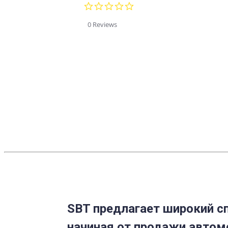
0.0
star
rating
0 Reviews
SBT предлагает широкий сп
начиная от продажи автом