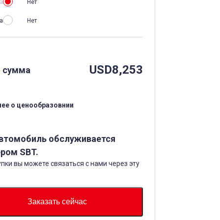
а
Нет
а
Нет
USD
8,253
 сумма
ее о ценообразовнии
автомобиль обслуживается
ром SBT.
пки вы можете связаться с нами через эту
Заказать сейчас