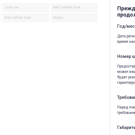
Прежд
Just Low
Half Leather Seat
продо
Side Lift Up Seat
Sloper
Год/мес
Дата реги
время нах
Номер 
Предостав
может изм
будет ука
гарантируе
Требова
Перед пок
требовани
Габариты