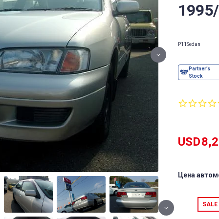
1995
P11
Sedan
USD
8,
Цена автом
SALE