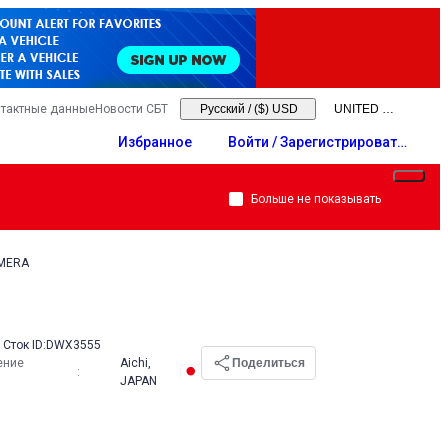
тактные данные
Новости СБТ
Русский
/
($) USD
Избранное
Войти / Зарегистрировать
ся
Больше не показывать
IMERA
Сток ID:
DWX3555
ение
Aichi,
Поделиться
:
JAPAN