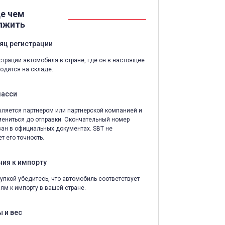
е чем
лжить
яц регистрации
страции автомобиля в стране, где он в настоящее
одится на складе.
шасси
ляется партнером или партнерской компанией и
ениться до отправки. Окончательный номер
зан в официальных документах. SBT не
т его точность.
ния к импорту
упкой убедитесь, что автомобиль соответствует
ям к импорту в вашей стране.
 и вес