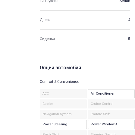
Тип кузова
Sedan
Двери
4
Сиденья
5
Опции автомобия
Comfort & Convenience
ACC
Air Conditioner
Cooler
Cruise Control
Navigation System
Paddle Shift
Power Steering
Power Window All
Push Start
Steering Switch