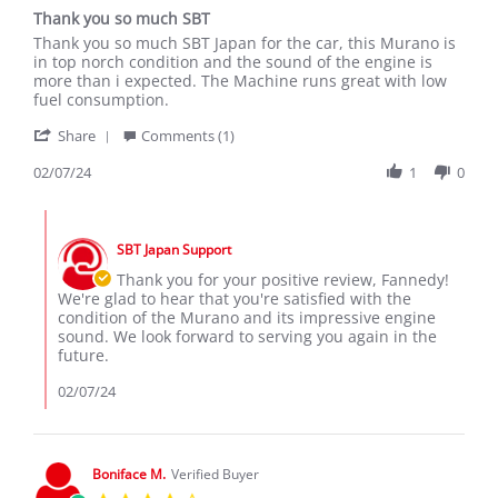
star
Thank you so much SBT
rating
Review
review
Thank you so much SBT Japan for the car, this Murano is
by
stating
in top norch condition and the sound of the engine is
Fannedy
Thank
more than i expected. The Machine runs great with low
S.
you
fuel consumption.
on
so
'
7
much
Share
Comments (1)
Share
Feb
SBT
Review
02/07/24
1
0
2024
by
Fannedy
Comments
S.
by
on
SBT Japan Support
Store
7
Owner
Thank you for your positive review, Fannedy!
Feb
on
We're glad to hear that you're satisfied with the
2024
Review
condition of the Murano and its impressive engine
by
sound. We look forward to serving you again in the
Fannedy
future.
S.
on
02/07/24
7
Feb
2024
Boniface M.
Verified Buyer