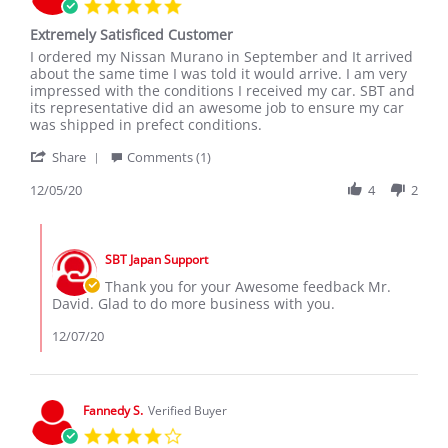
5.0
star
Extremely Satisficed Customer
rating
Review
review
I ordered my Nissan Murano in September and It arrived
by
stating
about the same time I was told it would arrive. I am very
David
Extremely
impressed with the conditions I received my car. SBT and
L.
Satisficed
its representative did an awesome job to ensure my car
on
Customer
was shipped in prefect conditions.
5
'
Dec
Share
Comments (1)
Share
2020
Review
12/05/20
4
2
by
David
Comments
L.
by
on
SBT Japan Support
Store
5
Owner
Thank you for your Awesome feedback Mr.
Dec
on
David. Glad to do more business with you.
2020
Review
by
12/07/20
David
L.
on
5
Fannedy S.
Verified Buyer
Dec
4.0
2020