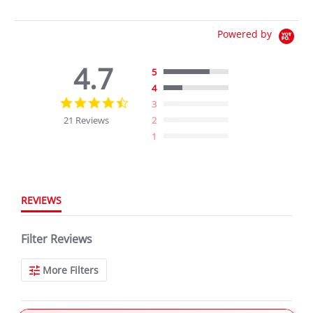
Powered by
4.7
5
4
4.7
3
star
21 Reviews
2
rating
1
REVIEWS
Filter Reviews
More Filters