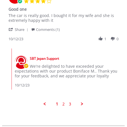
4.0
star
Good one
rating
Review
review
The car is really good. I bought it for my wife and she is
by
stating
extremely happy with it
Boniface
Good
'
M.
one
Share
Comments (1)
Share
on
Review
10/12/23
1
0
12
by
Oct
Boniface
2023
Comments
M.
by
on
SBT Japan Support
Store
12
Owner
We're delighted to have exceeded your
Oct
on
expectations with our product Boniface M.. Thank you
2023
Review
for your feedback, and we appreciate your loyalty
by
Boniface
10/12/23
M.
on
12
Oct
1
2
3
2023