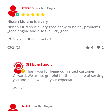
26
Jul
Osward S.
Verified Buyer
2020
5.0
star
Nissan Murano is a very
rating
Review
review
Nissan Murano is a very good car with no any problems
by
stating
,good engine and also fuel very good
Osward
Nissan
'
S.
Murano
Share
Comments (1)
Share
on
is
Review
05/21/21
6
2
21
a
by
May
very
Osward
2021
Comments
S.
by
on
SBT Japan Support
Store
21
Owner
Thank you for being our valued customer
May
on
Osward. We are so grateful for the pleasure of serving
2021
Review
you and hope we met your expectations.
by
Osward
05/22/21
S.
on
21
May
David L.
Verified Buyer
2021