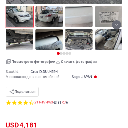
Посмотреть фотографии
Скачать фотографии
Stock Id:
Сток ID:
DUU4594
Местонахождение автомобилей
:
Saga, JAPAN
Поделиться
4.7
21 Reviews
31
6
star
rating
USD
4,181