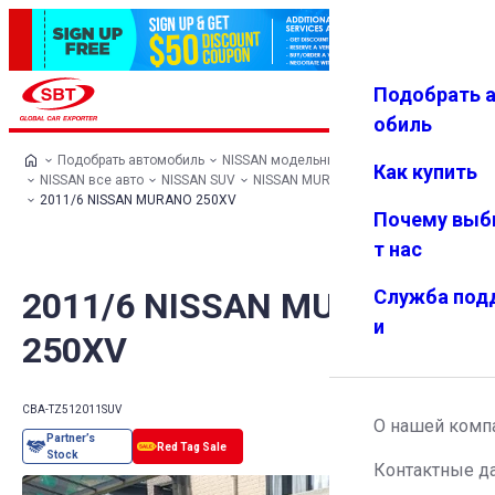
Подобрать 
Авториз
Избранн
Меню
ация
ое
обиль
Подобрать автомобиль
NISSAN модельный ряд
Как купить
NISSAN все авто
NISSAN SUV
NISSAN MURANO
2011/6 NISSAN MURANO 250XV
Почему выб
т нас
2011/6 NISSAN MURANO
Служба под
и
250XV
CBA-TZ51
2011
SUV
О нашей комп
Контактные д