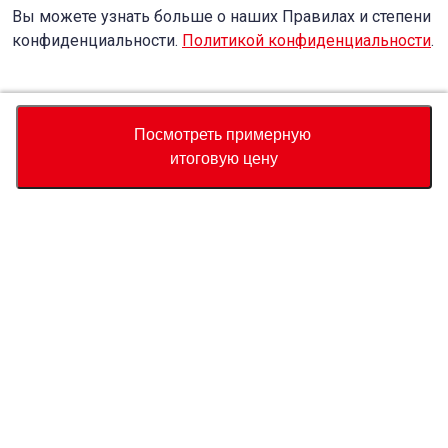
Вы можете узнать больше о наших Правилах и степени
конфиденциальности.
Политикой конфиденциальности
.
Accept
Decline
Посмотреть примерную
итоговую цену
Валюта
Калькулятор полной стоимости
Купить
Служба поддержки
Цена автомобиля
USD
1,900
О нас
USD
2,570
USD
670
(
26.07%
) Сохранить
Свяжитесь с нами по поводу этого автомобиля
Запрос
Whatsapp