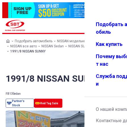
Подобрать 
Авториз
Избранн
Меню
ация
ое
обиль
Подобрать автомобиль
NISSAN модельный ряд
Как купить
NISSAN все авто
NISSAN Sedan
NISSAN SUNNY
1991/8 NISSAN SUNNY
Почему выб
т нас
1991/8 NISSAN SUNNY
Служба под
и
FB13
Sedan
О нашей комп
Контактные д