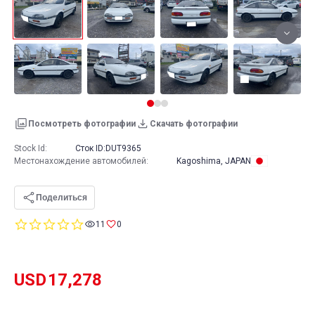
Посмотреть фотографии
Скачать фотографии
Stock Id:
Сток ID:
DUT9365
Местонахождение автомобилей
:
Kagoshima, JAPAN
Поделиться
0.0
11
0
star
rating
USD
17,278