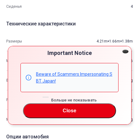
Сиденья
4
Технические характеристики
Размеры
4.21m×1.66m×1.38m
Important Notice
М3
9.6
Beware of Scammers Impersonating S
Вес автомобиля
—kg
BT Japan!
Больше не показывать
Разрешенная максимальная масса транспортного средства
—kg
Close
Максимальная грузоподъемность
—kg
Опции автомобия